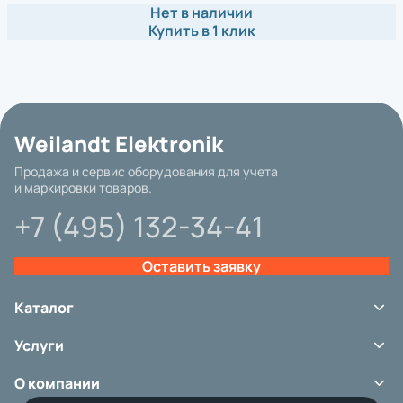
Нет в наличии
Купить в 1 клик
Weilandt Elektronik
Продажа и сервис оборудования для учета
и маркировки товаров.
+7 (495) 132-34-41
Оставить заявку
Каталог
Терминалы сбора данных
Услуги
Сканеры штрих-кода
Принтеры этикеток
Сервис
Аксессуары
О компании
Аренда оборудования
Расходные материалы
Ремонт и обслуживание