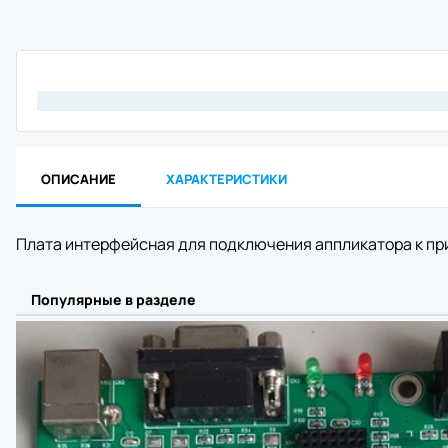
Материнск
Кабель
Интерфейс
Крепеж
Комплект 
Отрезчик (
Блок питан
Прижимной 
Аккумулят
ОПИСАНИЕ
ХАРАКТЕРИСТИКИ
Клавиатур
Шпиндель 
Зарядное 
Плата интерфейсная для подключения аппликатора к при
RFID модул
Держатель
Отделитель
Популярные в разделе
Wi-Fi моду
Плечевой 
Чехол
Смотчик эт
Ethernet м
Картриджи 
Втулка