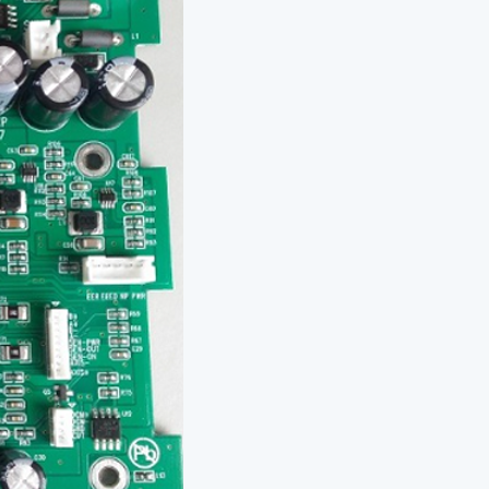
модуль для принтеров этикеток
рта
 (диспенсер)
е головки