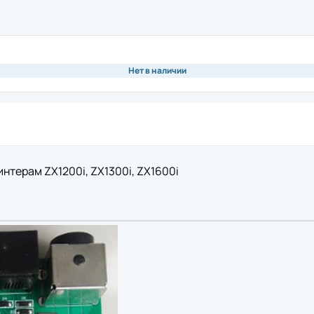
ая плата
Памя
Чехо
ная плата
Моде
Крыш
обновления
Нет в наличии
нож)
Аксе
ия
вал для принтеров этикеток
Подс
ор
Инте
а
Счит
риббона
Блок
устройство
Крон
нтерам ZX1200i, ZX1300i, ZX1600i
ь для принтеров этикеток
Акку
 рулона
 этикеток
ль для принтеров этикеток
Аксе
ремень
Защи
Комм
икеток
Крон
одуль для принтеров этикеток
Акку
для принтеров этикеток
Блок
Кабе