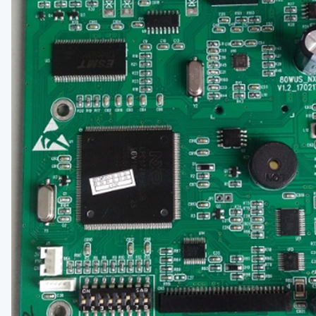
Bluetooth 
Сетевая ка
Аппликатор
Печатающи