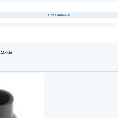
ая плата
Памя
Чехо
ная плата
Моде
Нет в наличии
Крыш
обновления
нож)
Аксе
ия
вал для принтеров этикеток
Подс
ор
Инте
а
 GAMMA
Счит
риббона
Блок
устройство
Крон
ь для принтеров этикеток
Акку
 рулона
 этикеток
ль для принтеров этикеток
Аксе
ремень
Защи
Комм
икеток
Крон
одуль для принтеров этикеток
Акку
для принтеров этикеток
Блок
Кабе