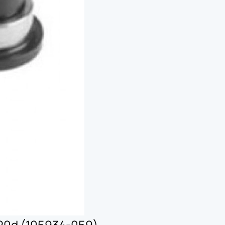
модуль для принтеров этикеток
рта
 (диспенсер)
е головки
20d (105934-059)