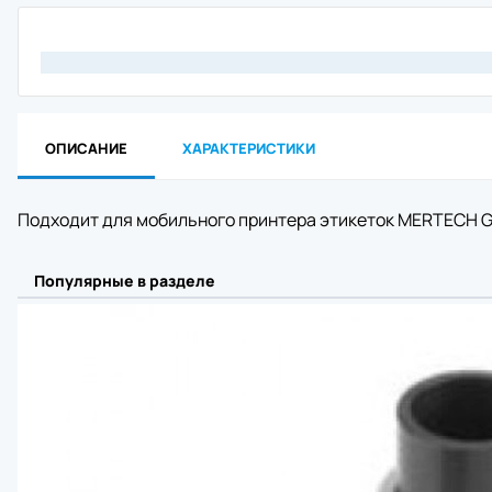
Материнск
Кабель
Интерфейс
Крепеж
Комплект 
Отрезчик (
Блок питан
ОПИСАНИЕ
ХАРАКТЕРИСТИКИ
Прижимной 
Аккумулят
Клавиатур
Подходит для мобильного принтера этикеток MERTECH
Шпиндель 
Зарядное 
RFID модул
Популярные в разделе
Держатель
Отделитель
Wi-Fi моду
Плечевой 
Чехол
Смотчик эт
Ethernet м
Картриджи 
Втулка