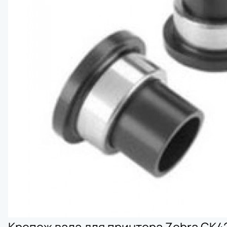
Bluetooth 
Сетевая ка
Аппликатор
Печатающи
Крепеж вала для принтера Zebra GK4