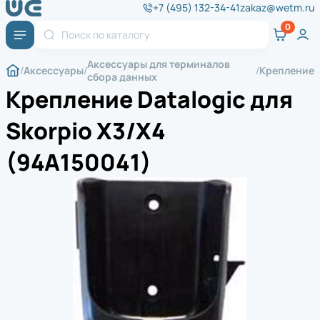
+7 (495) 132-34-41
zakaz@wetm.ru
Аксессуары для терминалов
Аксессуары
Крепление
сбора данных
Крепление Datalogic для
Skorpio X3/X4
(94A150041)