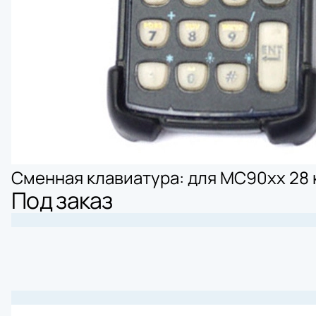
Bluetooth 
Сетевая ка
Аппликатор
Печатающи
Сменная клавиатура: для MC90xx 2
Под заказ