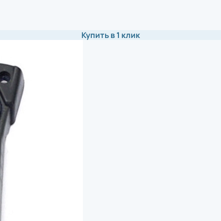
ая плата
Памя
Чехо
ная плата
Моде
Купить в 1 клик
Крыш
обновления
нож)
Аксе
ия
вал для принтеров этикеток
Подс
ор
Инте
а
Счит
риббона
Блок
устройство
Крон
ь для принтеров этикеток
Акку
 рулона
 этикеток
ль для принтеров этикеток
Аксе
ремень
Защи
Комм
икеток
Крон
одуль для принтеров этикеток
Акку
для принтеров этикеток
Блок
Кабе