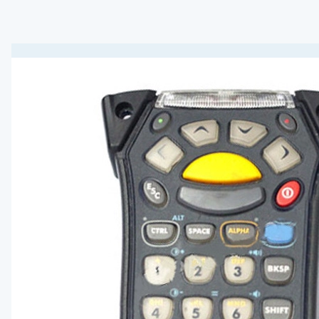
Материнск
Кабель
Интерфейс
Крепеж
Комплект 
Отрезчик (
Блок питан
Прижимной 
Аккумулят
Клавиатур
Шпиндель 
Зарядное 
RFID модул
Держатель
Отделитель
Wi-Fi моду
Плечевой 
Чехол
Смотчик эт
Ethernet м
Картриджи 
Втулка