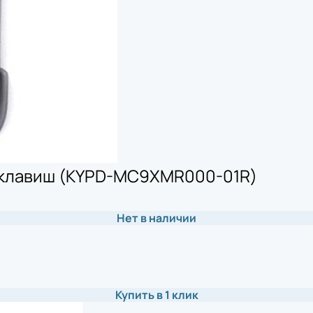
модуль для принтеров этикеток
рта
 (диспенсер)
е головки
8 клавиш (KYPD-MC9XMR000-01R)
Нет в наличии
Купить в 1 клик