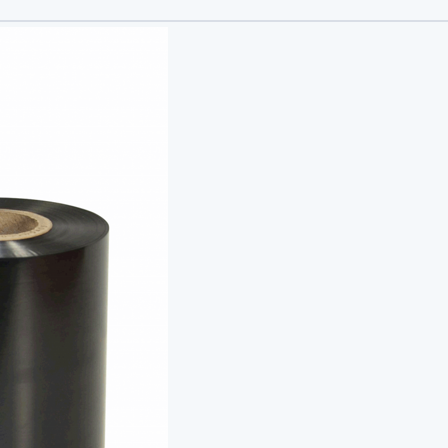
модуль для принтеров этикеток
рта
 (диспенсер)
е головки