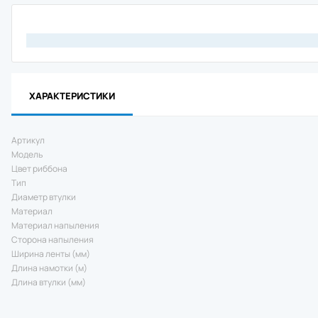
Материнск
Кабель
Интерфейс
Крепеж
Комплект 
Отрезчик (
Блок питан
ХАРАКТЕРИСТИКИ
Прижимной 
Аккумулят
Клавиатур
Артикул
Шпиндель 
Модель
Зарядное 
Цвет риббона
RFID модул
Тип
Держатель
Диаметр втулки
Отделитель
Материал
Wi-Fi моду
Материал напыления
Плечевой 
Сторона напыления
Чехол
Ширина ленты (мм)
Смотчик эт
Длина намотки (м)
Ethernet м
Длина втулки (мм)
Картриджи 
Втулка