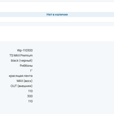
ая плата
Памя
Чехо
ная плата
Моде
Нет в наличии
Крыш
обновления
нож)
Аксе
ия
вал для принтеров этикеток
Подс
ор
Инте
а
Wp-110300
Счит
риббона
TS WAX Premium
Блок
устройство
black (черный)
Крон
ь для принтеров этикеток
Риббоны
Акку
 рулона
1"
 этикеток
красящая лента
ль для принтеров этикеток
Аксе
WAX (воск)
ремень
OUT (внешняя)
Защи
110
Комм
икеток
300
Крон
одуль для принтеров этикеток
110
Акку
для принтеров этикеток
Блок
Кабе