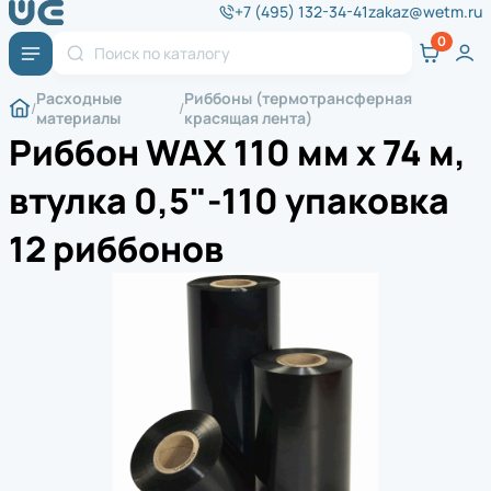
+7 (495) 132-34-41
zakaz@wetm.ru
Расходные
Риббоны (термотрансферная
материалы
красящая лента)
Риббон WAX 110 мм х 74 м,
втулка 0,5"-110 упаковка
12 риббонов