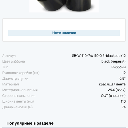
Нет в наличии
Артикул
SB-W-110x74/110-0,5-blackpack12
Цвет риббона
black (черный)
Тип
Риббоны
Рулонов в коробке (шт)
12
Диаметр втулки
0,5"
Материал
красящая лента
Материал напыления
WAX (воск)
Сторона напыления
OUT (внешняя)
Ширина ленты (мм)
110
Длина намотки (м)
74
Популярные в разделе