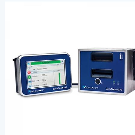
Bluetooth 
Сетевая ка
Аппликатор
Печатающи