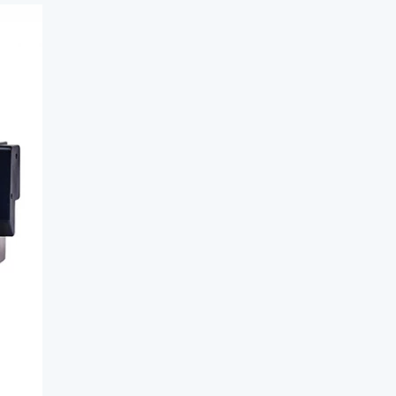
модуль для принтеров этикеток
рта
 (диспенсер)
е головки