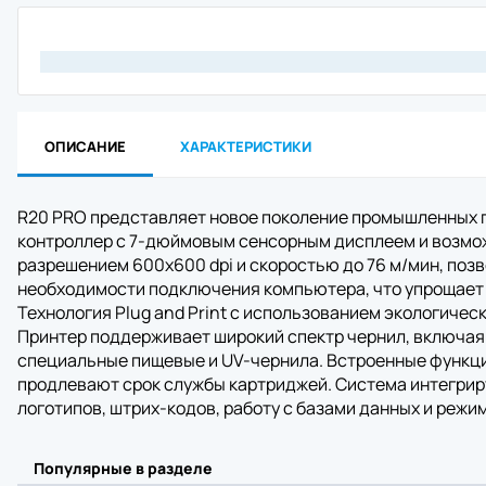
Материнск
Кабель
Интерфейс
Крепеж
Комплект 
Отрезчик (
Блок питан
ОПИСАНИЕ
ХАРАКТЕРИСТИКИ
Прижимной 
Аккумулят
Клавиатур
R20 PRO представляет новое поколение промышленных 
Шпиндель 
контроллер с 7-дюймовым сенсорным дисплеем и возмо
Зарядное 
разрешением 600х600 dpi и скоростью до 76 м/мин, поз
RFID модул
необходимости подключения компьютера, что упрощает 
Держатель
Технология Plug and Print с использованием экологиче
Отделитель
Wi-Fi моду
Принтер поддерживает широкий спектр чернил, включая 
Плечевой 
специальные пищевые и UV-чернила. Встроенные функци
Чехол
продлевают срок службы картриджей. Система интегрир
Смотчик эт
логотипов, штрих-кодов, работу с базами данных и реж
Ethernet м
Картриджи 
Втулка
Популярные в разделе