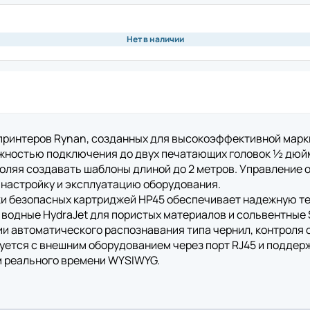
ая плата
Памя
Чехо
ная плата
Моде
Нет в наличии
Крыш
обновления
нож)
Аксе
ия
вал для принтеров этикеток
Подс
ор
Инте
а
принтеров Rynan, созданных для высокоэффективной марк
Счит
риббона
Блок
жностью подключения до двух печатающих головок ½ дюйм
устройство
Крон
воляя создавать шаблоны длиной до 2 метров. Управление
ь для принтеров этикеток
Акку
настройку и эксплуатацию оборудования.
 рулона
ски безопасных картриджей HP45 обеспечивает надежную т
 этикеток
ль для принтеров этикеток
водные HydraJet для пористых материалов и сольвентные 
Аксе
ремень
и автоматического распознавания типа чернил, контроля 
Защи
уется с внешним оборудованием через порт RJ45 и подде
Комм
икеток
им реального времени WYSIWYG.
Крон
одуль для принтеров этикеток
Акку
для принтеров этикеток
Блок
Кабе