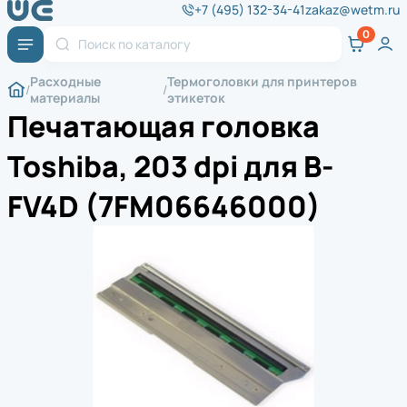
+7 (495) 132-34-41
zakaz@wetm.ru
Расходные
Термоголовки для принтеров
материалы
этикеток
Печатающая головка
Toshiba, 203 dpi для B-
FV4D (7FM06646000)