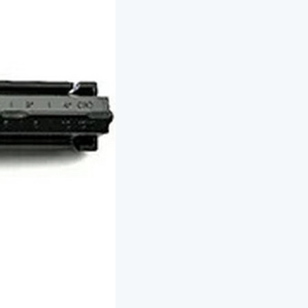
модуль для принтеров этикеток
рта
 (диспенсер)
е головки