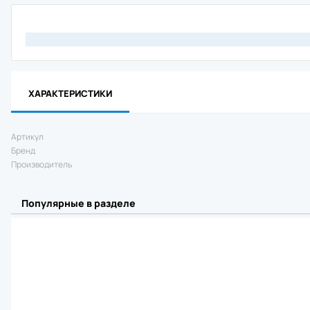
Материнск
Кабель
Интерфейс
Крепеж
Комплект 
Отрезчик (
Блок питан
ХАРАКТЕРИСТИКИ
Прижимной 
Аккумулят
Клавиатур
Артикул
Шпиндель 
Бренд
Зарядное 
Производитель
RFID модул
Держатель
Отделитель
Популярные в разделе
Wi-Fi моду
Плечевой 
Чехол
Смотчик эт
Ethernet м
Картриджи 
Втулка