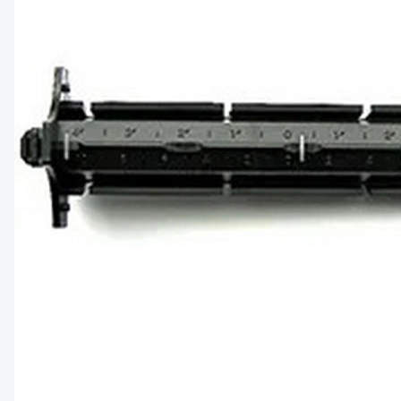
Bluetooth 
Сетевая ка
Аппликатор
Печатающи