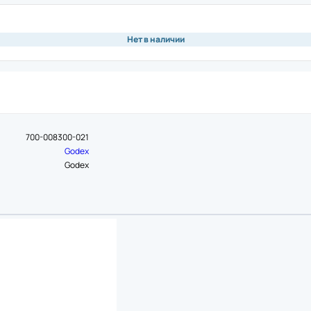
ая плата
Памя
Чехо
ная плата
Моде
Нет в наличии
Крыш
обновления
нож)
Аксе
ия
вал для принтеров этикеток
Подс
ор
Инте
а
700-008300-021
Счит
риббона
Godex
Блок
устройство
Godex
Крон
ь для принтеров этикеток
Акку
 рулона
 этикеток
ль для принтеров этикеток
Аксе
ремень
Защи
Комм
икеток
Крон
одуль для принтеров этикеток
Акку
для принтеров этикеток
Блок
Кабе