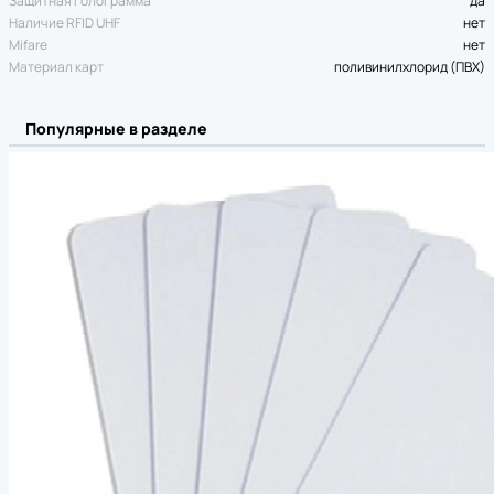
Защитная голограмма
да
Наличие RFID UHF
нет
Mifare
нет
Материал карт
поливинилхлорид (ПВХ)
Популярные в разделе