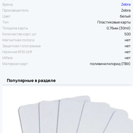
Бренд
Zebra
Производитель
Zebra
Цвет
белый
Тип
Пластиковые карты
Толщина карты
0,76мм (30mil)
Количество карт, шт
500
Магнитная полоса
нет
Защитная голограмма
нет
Наличие RFID UHF
нет
Mifare
нет
Материал карт
поливинилхлорид (ПВХ)
Популярные в разделе