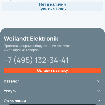
Нет в наличии
Купить в 1 клик
Weilandt Elektronik
Продажа и сервис оборудования для учета
и маркировки товаров.
+7 (495) 132-34-41
Оставить заявку
Каталог
Терминалы сбора данных
Услуги
Сканеры штрих-кода
Принтеры этикеток
Сервис
Аксессуары
О компании
Аренда оборудования
Расходные материалы