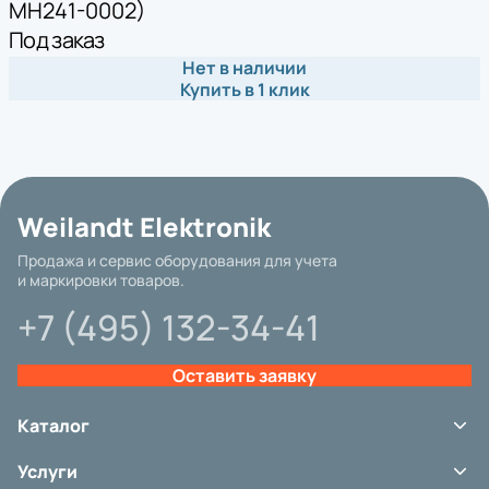
MH241-0002)
Под заказ
Нет в наличии
Купить в 1 клик
Weilandt Elektronik
Продажа и сервис оборудования для учета
и маркировки товаров.
+7 (495) 132-34-41
Оставить заявку
Каталог
Терминалы сбора данных
Услуги
Сканеры штрих-кода