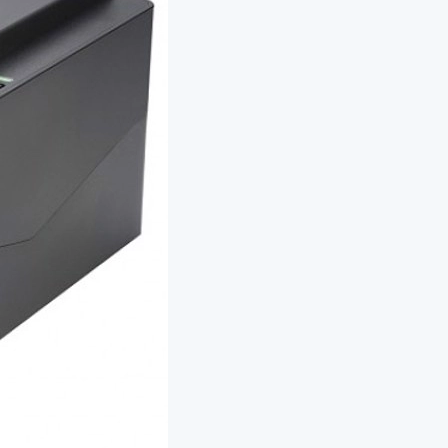
модуль для принтеров этикеток
рта
 (диспенсер)
е головки