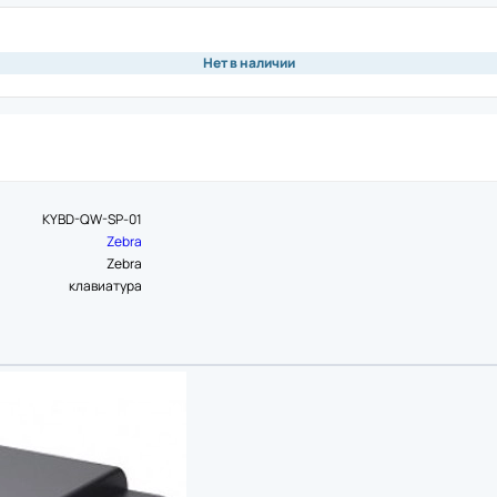
ая плата
Памя
Чехо
ная плата
Моде
Нет в наличии
Крыш
обновления
нож)
Аксе
ия
вал для принтеров этикеток
Подс
ор
Инте
а
KYBD-QW-SP-01
Счит
риббона
Zebra
Блок
устройство
Zebra
Крон
ь для принтеров этикеток
клавиатура
Акку
 рулона
 этикеток
ль для принтеров этикеток
Аксе
ремень
Защи
Комм
икеток
Крон
одуль для принтеров этикеток
Акку
для принтеров этикеток
Блок
Кабе