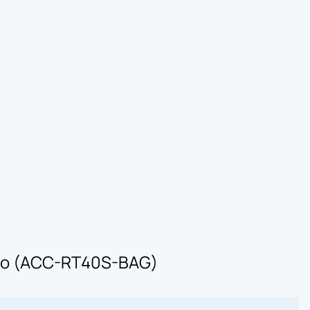
х
х
х
х
чо (ACC-RT40S-BAG)