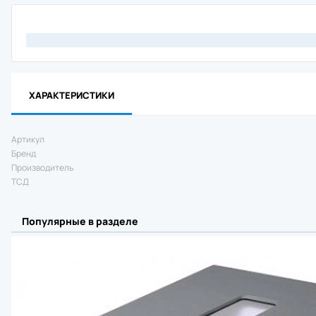
Материнск
Кабель
Интерфейс
Крепеж
Комплект 
Отрезчик (
Блок питан
ХАРАКТЕРИСТИКИ
Прижимной 
Аккумулят
Клавиатур
Артикул
Шпиндель 
Бренд
Зарядное 
Производитель
RFID модул
ТСД
Держатель
Отделитель
Wi-Fi моду
Популярные в разделе
Плечевой 
Чехол
Смотчик эт
Ethernet м
Картриджи 
Втулка