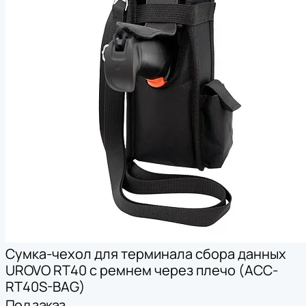
Сумка-чехол для терминала сбора данных
*
Нажимая на кнопку, вы
обработку
UROVO RT40 с ремнем через плечо (ACC-
даете согласие на
персональных
RT40S-BAG)
данных
*
Нажимая на кнопку, вы
обработку
даете согласие на
персональных
Под заказ
*
Нажимая на кнопку, вы
обработку