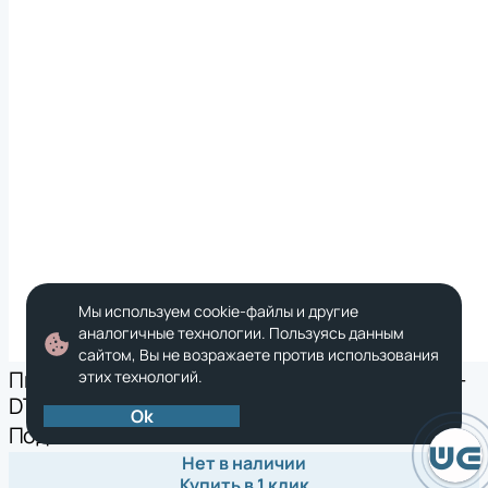
Мы используем cookie-файлы и другие
аналогичные технологии. Пользуясь данным
сайтом, Вы не возражаете против использования
Пистолетная рукоять для Urovo DT66 (ACC-
этих технологий.
DT66-GUN)
Ok
Под заказ
Нет в наличии
Купить в 1 клик