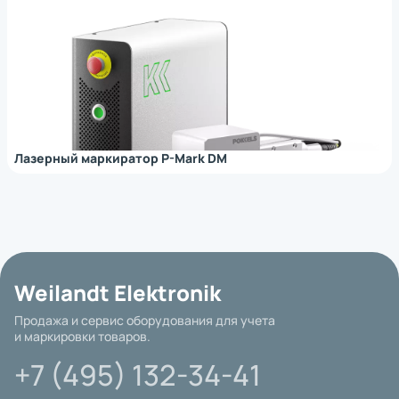
данных
*
Нажимая на кнопку, вы
обработку
даете согласие на
персональных
*
Нажимая на кнопку, вы
обработку
*
Нажимая на кнопку, вы даете согласие на
данных
даете согласие на
персональных
обработку персональных данных
данных
Лазерный маркиратор P-Mark DM
Weilandt Elektronik
Продажа и сервис оборудования для учета
и маркировки товаров.
+7 (495) 132-34-41