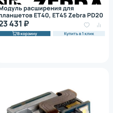
Модуль расширения для
планшетов ET40, ET45 Zebra PD20
ZBK-ET4X-8PAYPD201-01
23 431 ₽
В корзину
Купить в 1 клик