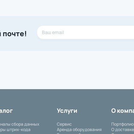
 почте!
алог
Услуги
О комп
налы сбора данных
Сервис
Портфолио
ры штрих-кода
Аренда оборудования
О доставке