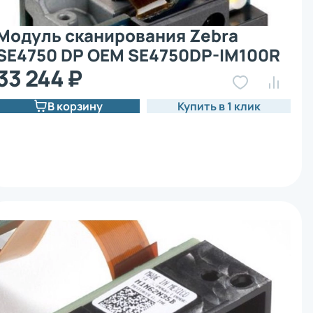
Модуль сканирования Zebra
SE4750 DP OEM SE4750DP-IM100R
33 244 ₽
В корзину
Купить в 1 клик
х
х
х
х