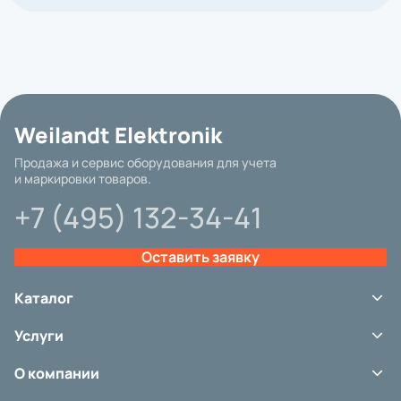
Weilandt Elektronik
Продажа и сервис оборудования для учета
и маркировки товаров.
+7 (495) 132-34-41
Оставить заявку
Каталог
Терминалы сбора данных
Базовая цена
Услуги
Сканеры штрих-кода
Принтеры этикеток
Сервис
Аксессуары
О компании
Аренда оборудования
Расходные материалы
Ремонт и обслуживание
Портфолио
Весовое оборудование