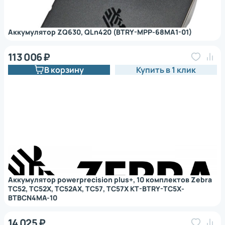
Аккумулятор ZQ630, QLn420 (BTRY-MPP-68MA1-01)
113 006 ₽
В корзину
Купить в 1 клик
Аккумулятор powerprecision plus+, 10 комплектов Zebra
TC52, TC52X, TC52AX, TC57, TC57X KT-BTRY-TC5X-
BTBCN4MA-10
14 025 ₽