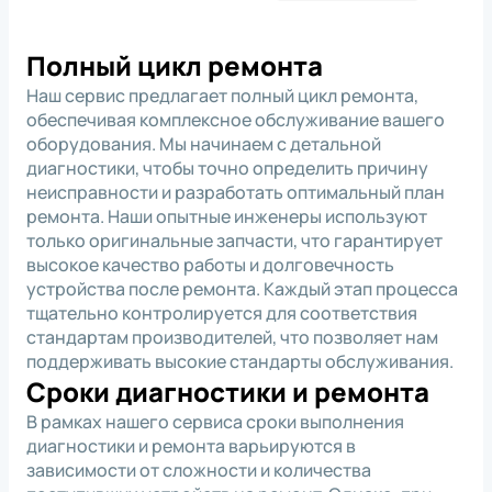
*
Нажимая на кнопку, вы
обработку
даете согласие на
персональных
Полный цикл ремонта
данных
*
Нажимая на кнопку, вы
обработку
Наш сервис предлагает полный цикл ремонта,
даете согласие на
персональных
*
Нажимая на кнопку, вы
обработку
*
Нажимая на кнопку, вы даете согласие на
данных
даете согласие на
персональных
обеспечивая комплексное обслуживание вашего
обработку персональных данных
данных
оборудования. Мы начинаем с детальной
диагностики, чтобы точно определить причину
неисправности и разработать оптимальный план
ремонта. Наши опытные инженеры используют
только оригинальные запчасти, что гарантирует
высокое качество работы и долговечность
устройства после ремонта. Каждый этап процесса
тщательно контролируется для соответствия
стандартам производителей, что позволяет нам
поддерживать высокие стандарты обслуживания.
Сроки диагностики и ремонта
В рамках нашего сервиса сроки выполнения
диагностики и ремонта варьируются в
зависимости от сложности и количества