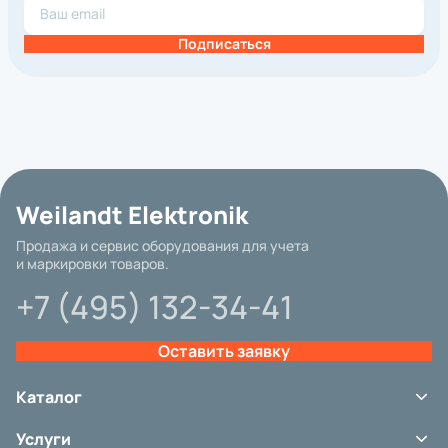
Подписаться
Weilandt Elektronik
Продажа и сервис оборудования для учета
и маркировки товаров.
+7 (495) 132-34-41
Оставить заявку
Базовая цена
Каталог
Терминалы сбора данных
Услуги
Сканеры штрих-кода