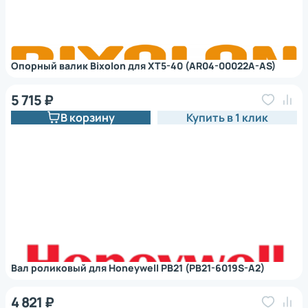
Опорный валик Bixolon для XT5-40 (AR04-00022A-AS)
5 715 ₽
В корзину
Купить в 1 клик
Вал роликовый для Honeywell PB21 (PB21-6019S-A2)
4 821 ₽