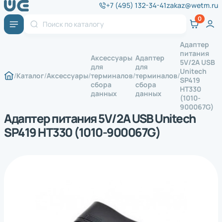
+7 (495) 132-34-41
zakaz@wetm.ru
Адаптер
питания
Аксессуары
Адаптер
5V/2A USB
для
для
Unitech
Каталог
Аксессуары
терминалов
терминалов
SP419
сбора
сбора
HT330
данных
данных
(1010-
900067G)
Адаптер питания 5V/2A USB Unitech
SP419 HT330 (1010-900067G)