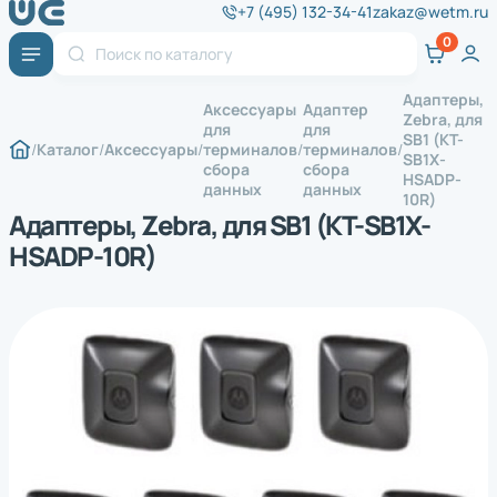
+7 (495) 132-34-41
zakaz@wetm.ru
Адаптеры,
Аксессуары
Адаптер
Zebra, для
для
для
SB1 (KT-
Каталог
Аксессуары
терминалов
терминалов
SB1X-
сбора
сбора
HSADP-
данных
данных
10R)
Адаптеры, Zebra, для SB1 (KT-SB1X-
HSADP-10R)