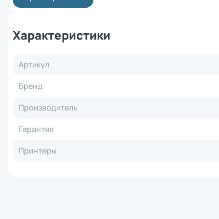
Материнск
Кабель
Интерфейс
Характеристики
Крепеж
Комплект 
Отрезчик (
Блок питан
Артикул
Прижимной 
Аккумулят
Бренд
Клавиатур
Шпиндель 
Производитель
Зарядное 
RFID модул
Гарантия
Держатель
Отделитель
Принтеры
Wi-Fi моду
Плечевой 
Чехол
Смотчик эт
Ethernet м
Картриджи 
Втулка