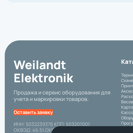
Weilandt
Кат
Elektronik
Терми
Скане
Принт
Аксе
Продажа и сервис оборудования для
Расх
учета и маркировки товаров.
Весов
Карто
Оставить заявку
Кассо
Обору
Прогр
ИНН: 5032239376 КПП: 503201001
Пром
ОКВЭД: 46.51.ОКПО: 92651515