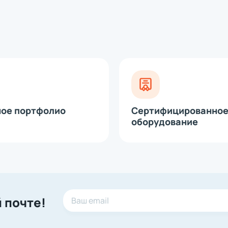
модуль для принтеров этикеток
рта
 (диспенсер)
е головки
ное портфолио
Сертифицированно
оборудование
 почте!