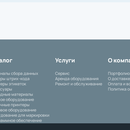
алог
Услуги
О комп
налы сбора данных
Сервис
Портфолио
ры штрих-кода
Аренда оборудования
О доставке
еры этикеток
Ремонт и обслуживание
Оплата и в
ссуары
Политика о
одные материалы
ое оборудование
чные принтеры
вое оборудование
дование для маркировки
аммное обеспечение
ышленное оборудование