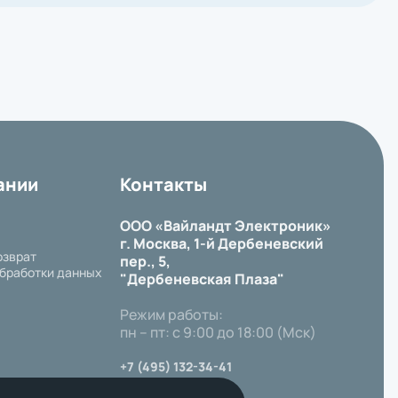
ании
Контакты
ООО «Вайландт Электроник»
г. Москва, 1-й Дербеневский
озврат
пер., 5,
бработки данных
"Дербеневская Плаза"
Режим работы:
пн – пт: с 9:00 до 18:00 (Мск)
+7 (495) 132-34-41