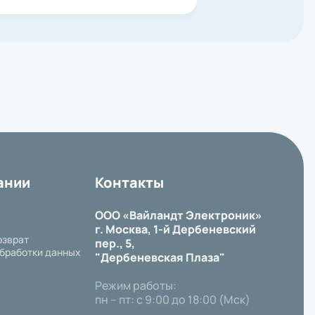
ании
Контакты
ООО «Вайландт Электроник»
г. Москва, 1-й Дербеневский
озврат
пер., 5,
бработки данных
"Дербеневская Плаза"
Режим работы:
пн – пт: с 9:00 до 18:00 (Мск)