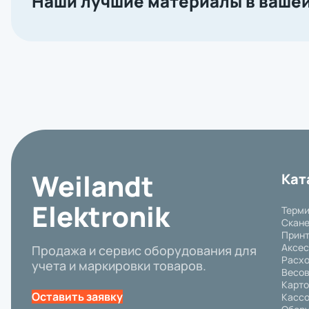
Наши лучшие материалы в вашей
Weilandt
Кат
Elektronik
Терми
Скане
Принт
Аксе
Продажа и сервис оборудования для
Расх
учета и маркировки товаров.
Весов
Карто
Оставить заявку
Кассо