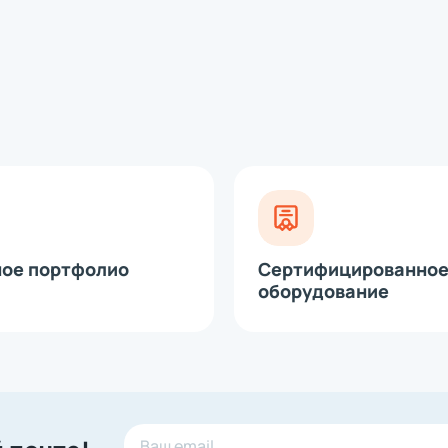
модуль для принтеров этикеток
рта
 (диспенсер)
е головки
ное портфолио
Сертифицированно
оборудование