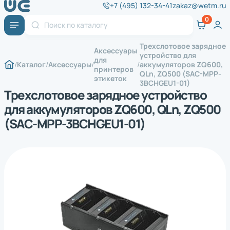
+7 (495) 132-34-41
zakaz@wetm.ru
Трехслотовое зарядное
Аксессуары
устройство для
для
Каталог
Аксессуары
аккумуляторов ZQ600,
принтеров
QLn, ZQ500 (SAC-MPP-
этикеток
3BCHGEU1-01)
Трехслотовое зарядное устройство
для аккумуляторов ZQ600, QLn, ZQ500
(SAC-MPP-3BCHGEU1-01)