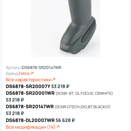
Артикул
DS6878-SR20147WR
Бренд
Zebra
Все характеристики
DS6878-SR20007Y
53 218 ₽
DS6878-SR20001WR
(SCNR: BT; DL FOCUS; CRWHITE)
53 218 ₽
DS6878-SR20147WR
(SCNR:GTECH;DIG;BT;BLACK01)
53 218 ₽
DS6878-DL20007WR
56 628 ₽
Все модификации (14)