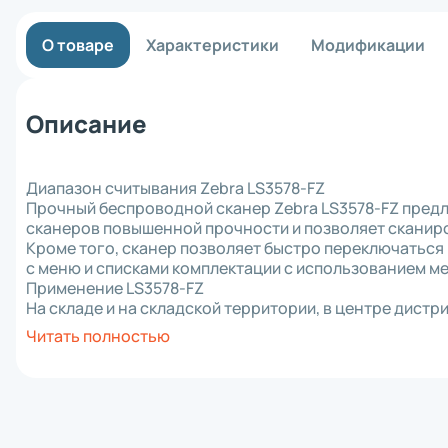
Материнск
Кабель
О товаре
Характеристики
Модификации
Интерфейс
Крепеж
Комплект 
Отрезчик (
Описание
Блок питан
Прижимной 
Аккумулят
Диапазон считывания Zebra LS3578-FZ
Клавиатур
Прочный беспроводной сканер Zebra LS3578-FZ пред
Шпиндель 
сканеров повышенной прочности и позволяет сканирова
Зарядное 
Кроме того, сканер позволяет быстро переключаться
RFID модул
с меню и списками комплектации с использованием м
Держатель
Применение LS3578-FZ
Отделитель
На складе и на складской территории, в центре дист
Wi-Fi моду
розничном магазине сканер Zebra LS3578-FZ предла
Плечевой 
Читать полностью
и надёжности, а также удобный для пользователя диз
Чехол
сканером во время долгих рабочих смен.
Смотчик эт
Кроме того, интегрированный адаптер Bluetooth об
Ethernet м
между сканером и подключённым хост-устройством, 
Картриджи 
прочности Zebra VC5090 для стационарной установк
Втулка