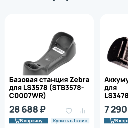
Базовая станция Zebra
Аккуму
для LS3578 (STB3578-
для
C0007WR)
LS347
(BTRY
28 688 ₽
7 290
В корзину
Купить в 1 клик
В кор