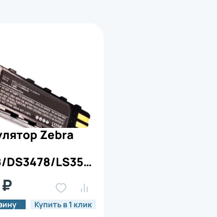
лятор Zebra
8/DS3478/LS3578/DS3578
-LS34IAB00-00)
 ₽
зину
Купить в 1 клик