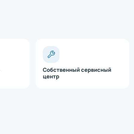
х
е
Собственный сервисный
х
центр
х
х