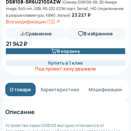
DS8108-SR6U2100AZW
(Сканер DS8108-SR, 2D Имидж
Image, 645 nm, USB, RS-232 (COM порт, Serial), HID (подключение
23 227 ₽
в разрыв клавиатуры, KBW), белый)
Все модификации (12)
Сравнение
В избранное
21 942 ₽
В корзину
Купить в 1 клик
Под проект хочу дешевле
О товаре
Характеристики
Модификации
Описание
Устройства серии DS8100 выгодно отличаются от