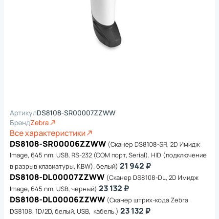
Артикул
DS8108-SR00007ZZWW
Бренд
Zebra
Все характеристики
DS8108-SR00006ZZWW
(Сканер DS8108-SR, 2D Имидж
Image, 645 nm, USB, RS-232 (COM порт, Serial), HID (подключение
21 942 ₽
в разрыв клавиатуры, KBW), белый)
DS8108-DL00007ZZWW
(Сканер DS8108-DL, 2D Имидж
23 132 ₽
Image, 645 nm, USB, черный)
DS8108-DL00006ZZWW
(Сканер штрих-кода Zebra
23 132 ₽
DS8108, 1D/2D, белый, USB, кабель.)