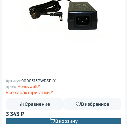
Артикул
9000313PWRSPLY
Бренд
Honeywell
Все характеристики
Сравнение
В избранное
3 343 ₽
В корзину