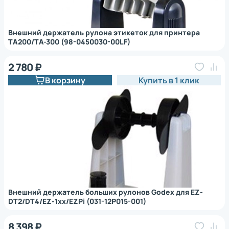
Внешний держатель рулона этикеток для принтера
TА200/TА-300 (98-0450030-00LF)
2 780 ₽
В корзину
Купить в 1 клик
Внешний держатель больших рулонов Godex для EZ-
DT2/DT4/EZ-1xx/EZPi (031-12P015-001)
8 398 ₽