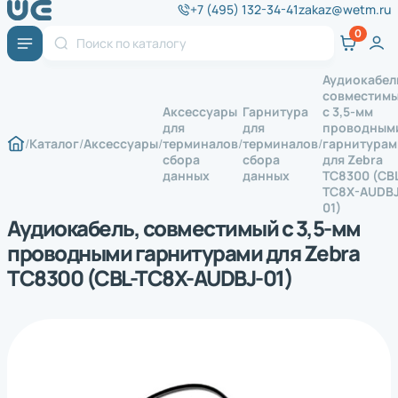
+7 (495) 132-34-41
zakaz@wetm.ru
Аудиокабел
совместим
Аксессуары
Гарнитура
с 3,5-мм
для
для
проводным
Каталог
Аксессуары
терминалов
терминалов
гарнитурам
сбора
сбора
для Zebra
данных
данных
TC8300 (CB
TC8X-AUDBJ
01)
Аудиокабель, совместимый с 3,5-мм
проводными гарнитурами для Zebra
TC8300 (CBL-TC8X-AUDBJ-01)