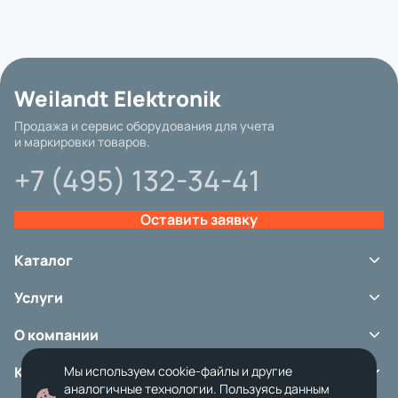
Weilandt Elektronik
Продажа и сервис оборудования для учета
и маркировки товаров.
+7 (495) 132-34-41
Оставить заявку
Каталог
Терминалы сбора данных
Услуги
Сканеры штрих-кода
Принтеры этикеток
Сервис
Аксессуары
О компании
Аренда оборудования
Расходные материалы
Ремонт и обслуживание
Портфолио
Весовое оборудование
Контакты
Мы используем cookie-файлы и другие
О доставке
Карточные принтеры
Оплата и возврат
аналогичные технологии. Пользуясь данным
Кассовое оборудование
ООО «Вайландт Электроник»