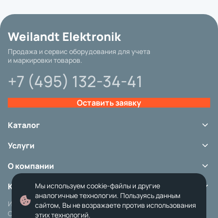
Weilandt Elektronik
Продажа и сервис оборудования для учета
и маркировки товаров.
+7 (495) 132-34-41
Оставить заявку
Каталог
Терминалы сбора данных
Услуги
Сканеры штрих-кода
Принтеры этикеток
Сервис
Аксессуары
О компании
Аренда оборудования
Расходные материалы
Ремонт и обслуживание
Портфолио
Весовое оборудование
Контакты
Мы используем cookie-файлы и другие
О доставке
Карточные принтеры
Оплата и возврат
аналогичные технологии. Пользуясь данным
Кассовое оборудование
ООО «Вайландт Электроник»
ИНН: 5032239376 КПП: 503201001
Политика обработки данных
сайтом, Вы не возражаете против использования
Оборудование для маркировки
г. Москва, 1-й Дербеневский пер., 5,
ОКВЭД: 46.51.ОКПО: 92651515
этих технологий.
Программное обеспечение