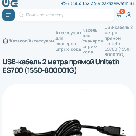
+7 (495) 132-34-41
zakaz@wetm.ru
USB-кабель 2
Кабель
Аксессуары
метра
для
для
прямой
Каталог
Аксессуары
сканеров
сканеров
Uniteth
штрих-
штрих-кода
ES700 (1550-
кода
800001G)
USB-кабель 2 метра прямой Uniteth
ES700 (1550-800001G)