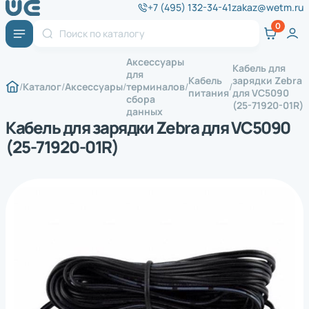
+7 (495) 132-34-41
zakaz@wetm.ru
Аксессуары
Кабель для
для
Кабель
зарядки Zebra
Каталог
Аксессуары
терминалов
питания
для VC5090
сбора
(25-71920-01R)
данных
Кабель для зарядки Zebra для VC5090
(25-71920-01R)