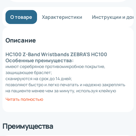
О товаре
Характеристики
Инструкции и до
Описание
HC100 Z-Band Wristbands ZEBRA'S HC100
Особенные преимущества:
имеют серебряное противомикробное покрытие,
защищающее браслет;
сканируются на срок до 14 дней;
позволяют быстро и легко печатать и надежно закреплять
на пациенте менее чем за минуту, используя клейкую
пластину или цветной клип
Читать полностью
наручные браслеты Z-Band Zebra изготовлены из
полипропилена
используемые чернила / лаки - это УФ-лаки и чернила на
водной основе.
Преимущества
в этих конкретных идентификационных полосах пациента
нет содержания металла. Поэтому браслеты Z-Band