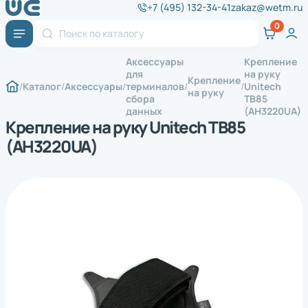
+7 (495) 132-34-41
zakaz@wetm.ru
Аксессуары
Крепление
для
на руку
Крепление
Каталог
Аксессуары
терминалов
Unitech
на руку
сбора
TB85
данных
(AH3220UA)
Крепление на руку Unitech TB85
(AH3220UA)