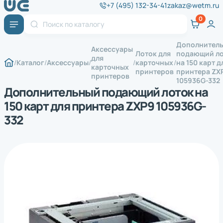
+7 (495) 132-34-41
zakaz@wetm.ru
Дополнител
Аксессуары
Лоток для
подающий л
для
Каталог
Аксессуары
карточных
на 150 карт д
карточных
принтеров
принтера ZX
принтеров
105936G-332
Дополнительный подающий лоток на
150 карт для принтера ZXP9 105936G-
332