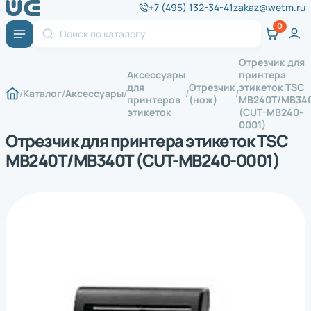
+7 (495) 132-34-41
zakaz@wetm.ru
Отрезчик для
Аксессуары
принтера
для
Отрезчик
этикеток TSC
Каталог
Аксессуары
принтеров
(нож)
MB240T/MB34
этикеток
(CUT-MB240-
0001)
Отрезчик для принтера этикеток TSC
MB240T/MB340T (CUT-MB240-0001)