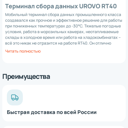
Терминал сбора данных UROVO RT40
Мобильный терминал сбора данных промышленного класса
создавался как прочное и эффективное решение для работы
при пониженных температурах до -30°C. Тяжелые погодные
условия, работа в морозильных камерах, неотапливаемые
склады в холодное время или работа на хладокомбинатах –
всё это никак не отразится на работе RT40. Он отлично
справится со своей работой как на улице, так и в
Читать полностью
помещении. В любой из модификаций можно встретить
функцию автоматического подогрева экрана и
сканирующий модуль.
Преимущества
Возможности:
Корпус терминала надежно защищен от влаги и пыли по
всем промышленным стандартам.
Встроенные средства связи 4G и Wi-Fi с усилителем
сигнала позволят всегда оставаться на связи.
Быстрая доставка по всей России
Замена аккумулятора без прерывания работы устройства.
Емкий аккумулятор устройства в 5200 мА/ч поддерживает
*
Нажимая на кнопку, вы
обработку
технологию быстрой зарядки Quick Charge (QC) и полностью
даете согласие на
персональных
данных