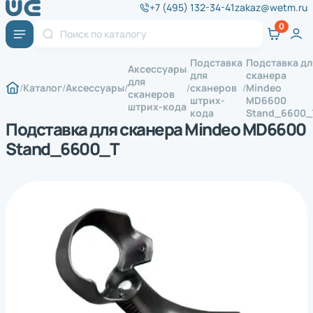
+7 (495) 132-34-41
zakaz@wetm.ru
Подставка
Подставка дл
Аксессуары
для
сканера
для
Каталог
Аксессуары
сканеров
Mindeo
сканеров
штрих-
MD6600
штрих-кода
кода
Stand_6600_
Подставка для сканера Mindeo MD6600
Stand_6600_Т