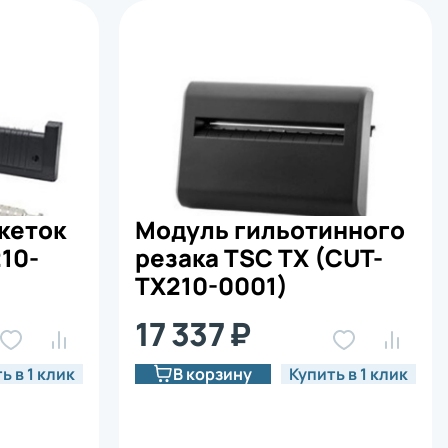
кеток
Модуль гильотинного
10-
резака TSC TX (CUT-
TX210-0001)
17 337 ₽
ь в 1 клик
В корзину
Купить в 1 клик