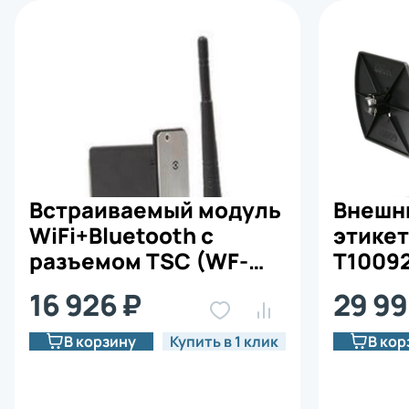
Встраиваемый модуль
Внешн
WiFi+Bluetooth с
этикет
разъемом TSC (WF-
T1009
TX210-2001)
16 926 ₽
29 99
В корзину
Купить в 1 клик
В кор