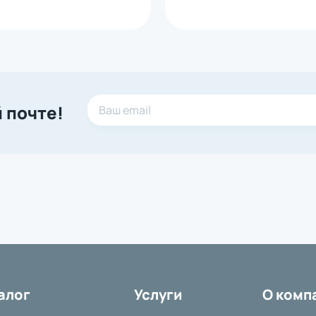
 почте!
алог
Услуги
О комп