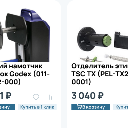
ий намотчик
Отделитель эти
ок Godex (011-
TSC TX (PEL-TX2
2-000)
0001)
1 ₽
3 040 ₽
зину
Купить в 1 клик
В корзину
Купит