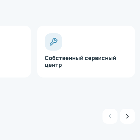
х
е
Собственный сервисный
центр
х
х
х