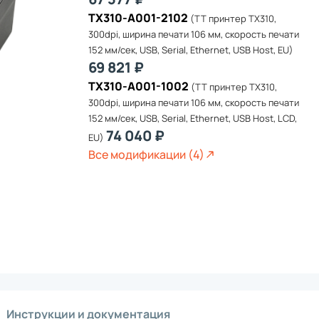
Аксе
 терминалов сбора данных
Дете
TX310-A001-2102
(TT принтер TX310,
 для терминалов сбора данных
Карт
я терминалов сбора данных
300dpi, ширина печати 106 мм, скорость печати
Терм
чные кабельные бирки
торы
Чеко
для терминалов сбора данных
152 мм/сек, USB, Serial, Ethernet, USB Host, EU)
Терм
POS
ленка для терминалов сбора данных
69 821 ₽
Панд
Кабе
TX310-A001-1002
(TT принтер TX310,
 терминалов сбора данных
Рама
300dpi, ширина печати 106 мм, скорость печати
на руку
окупателя
Счит
Стой
152 мм/сек, USB, Serial, Ethernet, USB Host, LCD,
ное крепление для терминалов сбора данных
Гири
74 040 ₽
терминалов сбора данных
EU)
Крон
я терминалов сбора данных
Прие
Все модификации (4)
я память для терминалов сбора данных
я терминалов сбора данных
Аксе
 одежды
я терминалов сбора данных
Блок
ernet для терминалов сбора данных
Креп
Кабе
ы для принтеров этикеток
Подс
Комп
Акку
Заря
ер
Инструкции и документация
Адап