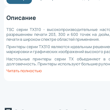
Материнск
Кабель
Интерфейс
Описание
Крепеж
Комплект 
Отрезчик (
TSC серии TX310 - высокопроизводительные наст
Блок питан
разрешением печати 203, 300 и 600 точек на дюйм
Прижимной 
печати в широком спектре областей применения.
Аккумулят
Клавиатур
Принтеры серии TX310 являются идеальным решением
Шпиндель 
маркировки и графических изображений высокого ра
Зарядное 
Настольные принтеры серии TX объединяют в с
RFID модул
долговечность. Принтеры используют большие рулон
Держатель
1 дюйм, что позволяет экономить и время, и деньг
Читать полностью
Отделитель
двустворчатую конструкцию с центральным пружин
Wi-Fi моду
рулонов носителя. Конструкция отличается высокой 
Плечевой 
более высокую долговечность по сравнени
Чехол
представленными на рынке. Надежный двигатель 
Смотчик эт
длиной 300 метров.
Ethernet м
Картриджи 
Втулка