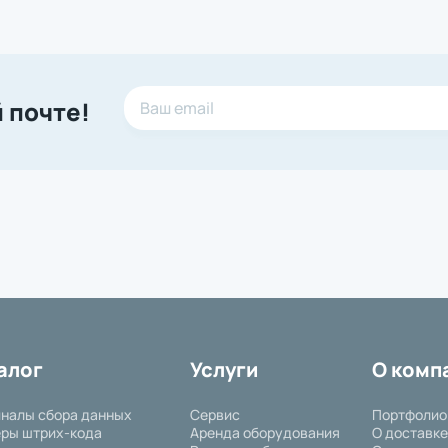
 почте!
алог
Услуги
О комп
налы сбора данных
Сервис
Портфолио
ры штрих-кода
Аренда оборудования
О доставке