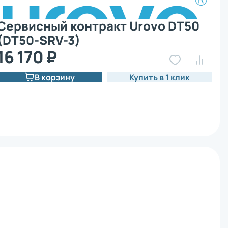
Сервисный контракт Urovo DT50
(DT50-SRV-3)
16 170 ₽
В корзину
Купить в 1 клик
х
х
х
х