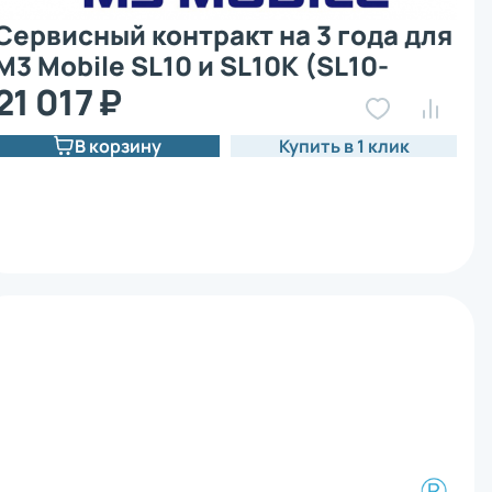
Сервисный контракт на 3 года для
M3 Mobile SL10 и SL10K (SL10-
SPST-FB3)
21 017 ₽
В корзину
Купить в 1 клик