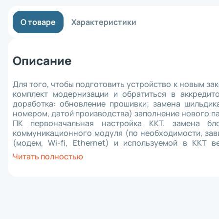
Материнск
Кабель
О товаре
Характеристики
Интерфейс
Крепеж
Комплект 
Отрезчик (
Описание
Блок питан
Прижимной 
Аккумулят
Для того, чтобы подготовить устройство к новым з
Клавиатур
комплект модернизации и обратиться в аккредит
Шпиндель 
доработка: обновление прошивки; замена шильдик
Зарядное 
номером, датой производства) заполнение нового п
RFID модул
ПК первоначальная настройка ККТ. замена бл
Держатель
коммуникационного модуля (по необходимости, зав
Отделитель
(модем, Wi-fi, Ethernet) и используемой в ККТ 
Wi-Fi моду
специалисты сервисного центра помогут с организац
Читать полностью
Плечевой 
Чехол
Смотчик эт
Ethernet м
Картриджи 
Втулка