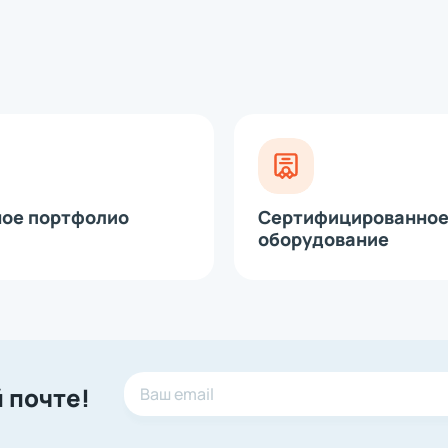
модуль для принтеров этикеток
рта
 (диспенсер)
е головки
ное портфолио
Сертифицированно
оборудование
 почте!