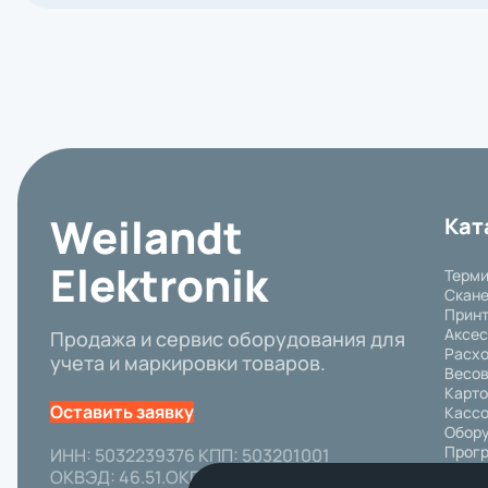
Weilandt
Кат
Elektronik
Терми
Скане
Принт
Аксе
Продажа и сервис оборудования для
Расх
учета и маркировки товаров.
Весов
Карто
Оставить заявку
Кассо
Обору
Прогр
ИНН: 5032239376 КПП: 503201001
Пром
ОКВЭД: 46.51.ОКПО: 92651515