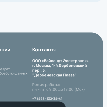
ании
Контакты
ООО «Вайландт Электроник»
г. Москва, 1-й Дербеневский
озврат
пер., 5,
бработки данных
"Дербеневская Плаза"
Режим работы:
пн – пт: с 9:00 до 18:00 (Мск)
+7 (495) 132-34-41