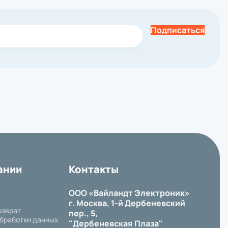
Подписаться
ании
Контакты
ООО «Вайландт Электроник»
г. Москва, 1-й Дербеневский
озврат
пер., 5,
бработки данных
"Дербеневская Плаза"