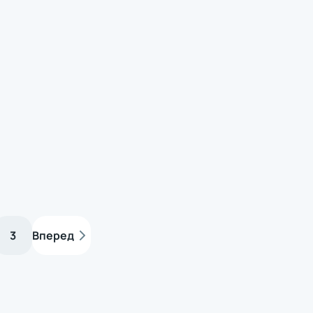
х
х
х
х
3
Вперед