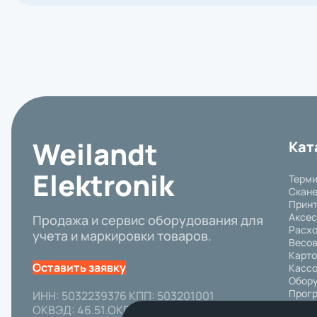
Weilandt
Кат
Elektronik
Терми
Скане
Принт
Аксе
Продажа и сервис оборудования для
Расх
учета и маркировки товаров.
Весов
Карто
Оставить заявку
Кассо
Обору
Прогр
ИНН: 5032239376 КПП: 503201001
Пром
ОКВЭД: 46.51.ОКПО: 92651515