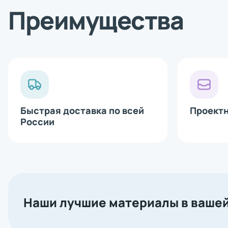
Bluetooth 
падения аппликатора, на ручке предусмотрен удобный
Преимущества
Сетевая ка
Аппликатор
Данная модель аппликатора идеально подойдет там
Печатающи
наклейке этикеток за короткий промежуток времен
особых знаний, достаточно установить рулон с этике
Быстрая доставка по всей
Проект
России
Наши лучшие материалы в вашей