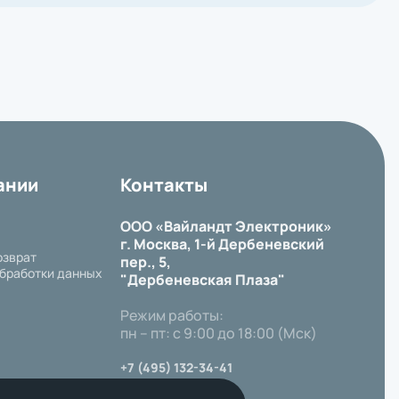
ании
Контакты
ООО «Вайландт Электроник»
г. Москва, 1-й Дербеневский
озврат
пер., 5,
бработки данных
"Дербеневская Плаза"
Режим работы:
пн – пт: с 9:00 до 18:00 (Мск)
+7 (495) 132-34-41