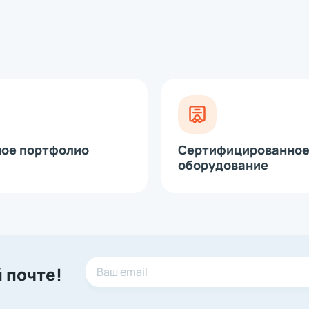
модуль для принтеров этикеток
 ремешок, который одевается на запястье.
рта
 (диспенсер)
, где требуется выполнять большой объем работы по
е головки
и. Его не нужно настраивать или иметь каких-либо
тками и можно приступать к работе.
ное портфолио
Сертифицированно
оборудование
 почте!