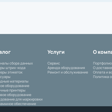
алог
Услуги
О комп
налы сбора данных
Сервис
Портфолио
ры штрих-кода
Аренда оборудования
О доставке
еры этикеток
Ремонт и обслуживание
Оплата и в
ссуары
Политика о
одные материалы
ое оборудование
чные принтеры
вое оборудование
дование для маркировки
аммное обеспечение
ышленное оборудование