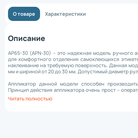
Материнск
Кабель
О товаре
Характеристики
Интерфейс
Крепеж
Комплект 
Отрезчик (
Описание
Блок питан
Прижимной 
Аккумулят
AP65-30 (APN-30) – это надежная модель ручного а
Клавиатур
для комфортного отделения самоклеющихся этикето
Шпиндель 
наклеивание на требуемую поверхность. Данная моде
Зарядное 
мм и шириной от 20 до 30 мм. Допустимый диаметр рул
RFID модул
Держатель
Аппликатор данной модели способен производить
Отделитель
Принцип действия аппликатора очень прост – опера
Wi-Fi моду
то время как устройство протянет ленту и самосто
Читать полностью
Плечевой 
оставляет 3-4 мм, чтобы вы могли поднести аппликато
Чехол
Смотчик эт
Механический сенсор, установленный в AP65-30 (A
Ethernet м
когда заканчивается одна этикетка и начинает
Картриджи 
необходимости ручной прокрутки, что значительно
Втулка
производится очень легко – достаточно открутить т