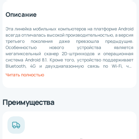
Описание
Эта линейка мобильных компьютеров на платформе Android
всегда отличалась высокой производительностью, а версия
третьего поколения даже превзошла предыдущие.
Особенностью нового устройства является
мегапиксельный сканер 2D-штрихкодов и операционная
система Android 8.1. Кроме того, устройство поддерживает
Bluetooth, 4G и двухдиапазонную связь по Wi-Fi, что
позволяет быстро и легко подключаться к другим
Читать полностью
устройствам. Прочный корпус мобильного компьютера
MT65 Beluga III имеет герметизацию класса IP65, которая
защищает устройство от проникновения влаги и пыли, а
также позволяет выдерживать падения на бетонный пол с
Преимущества
высоты до 1,2 м. Отдельно можно приобрести аксессуары,
такие как пистолетная рукоятка и зарядная подставка.
*
Нажимая на кнопку, вы
обработку