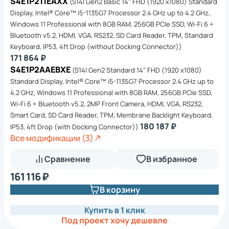
S4E1P211EAXX
(S14I Gen2 Basic 14" FHD (1920 x1080) Standard
Display, Intel® Core™ i5-1135G7 Processor 2.4 GHz up to 4.2 GHz,
Windows 11 Professional with 8GB RAM, 256GB PCIe SSD, Wi-Fi 6 +
Bluetooth v5.2, HDMI, VGA, RS232, SD Card Reader, TPM, Standard
Keyboard, IP53, 4ft Drop (without Docking Connector))
171 864 ₽
S4E1P2AAEBXE
(S14I Gen2 Standard 14" FHD (1920 x1080)
Standard Display, Intel® Core™ i5-1135G7 Processor 2.4 GHz up to
4.2 GHz, Windows 11 Professional with 8GB RAM, 256GB PCIe SSD,
Wi-Fi 6 + Bluetooth v5.2, 2MP Front Camera, HDMI, VGA, RS232,
Smart Card, SD Card Reader, TPM, Membrane Backlight Keyboard,
180 187 ₽
IP53, 4ft Drop (with Docking Connector))
Все модификации (3)
Сравнение
В избранное
161 116 ₽
В корзину
Купить в 1 клик
Под проект хочу дешевле