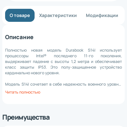
О товаре
Характеристики
Модификации
Описание
Полностью новая модель Durabook S14I использует
процессоры Intel® последнего 11-го поколения,
выдерживает падение с высоты 1,2 метра и обеспечивает
класс защиты IP53. Это полу-защищенное устройство
кардинально нового уровня.
Модель S14I сочетает в себе надежность военного уровня,
функциональность для полевых работников, высокую
Читать полностью
производительность вычислений и длительное время
автономной работы для непрерывного использования, это
устройство можно использовать в таких местах, где дождь
или пыль — это обычное явление. Защищенный ноутбук S14I
Преимущества
— это лучшее в своем классе устройство для работы в
сложных условиях.