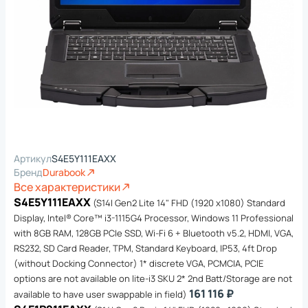
Артикул
S4E5Y111EAXX
Бренд
Durabook
Все характеристики
S4E5Y111EAXX
(S14I Gen2 Lite 14" FHD (1920 x1080) Standard
Display, Intel® Core™ i3-1115G4 Processor, Windows 11 Professional
with 8GB RAM, 128GB PCIe SSD, Wi-Fi 6 + Bluetooth v5.2, HDMI, VGA,
RS232, SD Card Reader, TPM, Standard Keyboard, IP53, 4ft Drop
(without Docking Connector) 1* discrete VGA, PCMCIA, PCIE
options are not available on lite-i3 SKU 2* 2nd Batt/Storage are not
161 116 ₽
available to have user swappable in field)