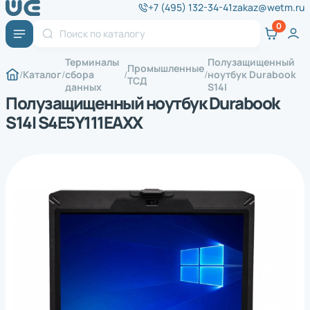
+7 (495) 132-34-41
zakaz@wetm.ru
Терминалы
Полузащищенный
Промышленные
Каталог
сбора
ноутбук Durabook
ТСД
данных
S14I
Полузащищенный ноутбук Durabook
S14I S4E5Y111EAXX